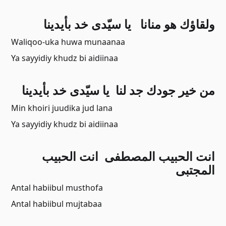
ﻭﻟﻘﺎﺅﻙ ﻫﻮ ﻣﻨﺎﻧﺎ ﻳﺎ ﺳﻴّﺪﻯ ﺧﺪ ﺑﺄﻳﺪﻳﻨﺎ
Waliqoo-uka huwa munaanaa
Ya sayyidiy khudz bi aidiinaa
ﻣﻦ ﺧﻴﺮ ﺟﻮﺩﻙ ﺟﺪ ﻟﻨﺎ ﻳﺎ ﺳﻴّﺪﻯ ﺧﺪ ﺑﺄﻳﺪﻳﻨﺎ
Min khoiri juudika jud lana
Ya sayyidiy khudz bi aidiinaa
ﺍﻧﺖ ﺍﻟﺤﺒﻴﺐ ﺍﻟﻤﺼﻄﻔﻰ ﺍﻧﺖ ﺍﻟﺤﺒﻴﺐ
ﺍﻟﻤﺠﺘﺒﻰ
Antal habiibul musthofa
Antal habiibul mujtabaa