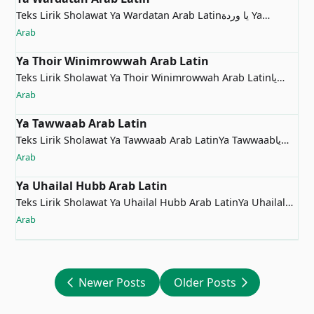
Teks Lirik Sholawat Ya Wardatan Arab Latinيا وردة Ya
Wardata…
Arab
Ya Thoir Winimrowwah Arab Latin
Teks Lirik Sholawat Ya Thoir Winimrowwah Arab Latinيا
طير وين مرو…
Arab
Ya Tawwaab Arab Latin
Teks Lirik Sholawat Ya Tawwaab Arab LatinYa Tawwaabيا
توابYa Taww…
Arab
Ya Uhailal Hubb Arab Latin
Teks Lirik Sholawat Ya Uhailal Hubb Arab LatinYa Uhailal
Hubbيا أ…
Arab
Newer Posts
Older Posts