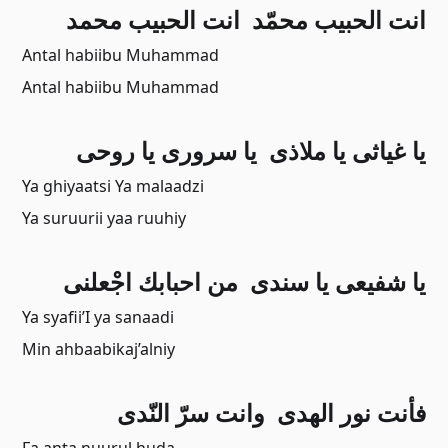
ﺍﻧﺖ ﺍﻟﺤﺒﻴﺐ ﻣﺤﻤّﺪ انت الحبيب محمد
Antal habiibu Muhammad
Antal habiibu Muhammad
ﻳﺎ ﻏﻴﺎﺛﻰ ﻳﺎ ﻣﻼﺫﻯ ﻳﺎ ﺳﺮﻭﺭﻯ ﻳﺎ ﺭﻭﺣﻰ
Ya ghiyaatsi Ya malaadzi
Ya suruurii yaa ruuhiy
ﻳﺎ ﺷﻔﻴﻌﻰ ﻳﺎ ﺳﻨﺪﻯ ﻣﻦ ﺍﺣﺒﺎﺑﻚ ﺍﺟْﻌﻠﻨﻰ
Ya syafii’I ya sanaadi
Min ahbaabikaj’alniy
ﻓﺄﻧﺖ ﻧﻮﺭ ﺍﻟﻬﺪﻯ ﻭﺍﻧﺖ ﺳﺮّ ﺍﻟﻨّﺪﻯ