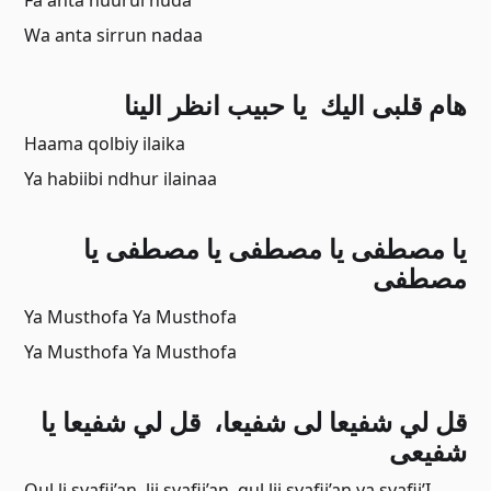
Fa anta nuurul huda
Wa anta sirrun nadaa
ﻫﺎﻡ ﻗﻠﺒﻰ ﺍﻟﻴﻚ ﻳﺎ ﺣﺒﻴﺐ ﺍﻧﻈﺮ ﺍﻟﻴﻨﺎ
Haama qolbiy ilaika
Ya habiibi ndhur ilainaa
ﻳﺎ ﻣﺼﻄﻔﻰ ﻳﺎ ﻣﺼﻄﻔﻰ يا مصطفى يا
مصطفى
Ya Musthofa Ya Musthofa
Ya Musthofa Ya Musthofa
ﻗﻞ ﻟﻲ ﺷﻔﻴﻌﺎ ﻟﻰ ﺷﻔﻴﻌﺎ، ﻗﻞ ﻟﻲ ﺷﻔﻴﻌﺎ ﻳﺎ
ﺷﻔﻴﻌﻰ
Qul li syafii’an, lii syafii’an, qul lii syafii’an ya syafii’I