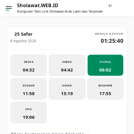
Sholawat.WEB.ID
21
0
Kumpulan Teks Lirik Sholawat Arab Latin dan Terjemah
25 Safar
MENUJU DZUHUR
01:25:40
8 Agustus 2026
IMSAK
SUBUH
SYURUQ
04:32
04:42
06:02
DZUHUR
ASHAR
MAGHRIB
11:58
15:19
17:55
ISYA
19:06
Data berdasarkan lokasi di
Jakarta