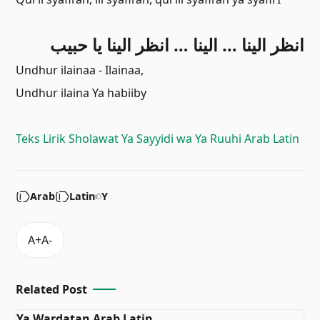
ﺍﻧﻈﺮ ﺍﻟﻴﻨﺎ … ﺍﻟﻴﻨﺎ … ﺍﻧﻈﺮ ﺍﻟﻴﻨﺎ ﻳﺎ ﺣﺒﻴﺐ
Undhur ilainaa - Ilainaa,
Undhur ilaina Ya habiiby
Teks Lirik Sholawat Ya Sayyidi wa Ya Ruuhi Arab Latin
Arab
Latin
Y
Related Post
Ya Wardatan Arab Latin