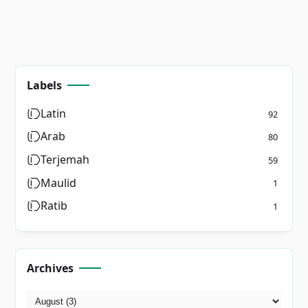
Labels
Latin
92
Arab
80
Terjemah
59
Maulid
1
Ratib
1
Archives