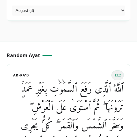
Random Ayat
AR-RA'D
13:2
ٱللَّهُ ٱلَّذِى رَفَعَ ٱلسَّمَٰوَٰتِ بِغَيْرِ عَمَدٍۢ
تَرَوْنَهَا ۖ ثُمَّ ٱسْتَوَىٰ عَلَى ٱلْعَرْشِ ۖ
وَسَخَّرَ ٱلشَّمْسَ وَٱلْقَمَرَ ۖ كُلٌّۭ يَجْرِى