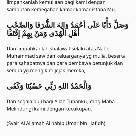
limpahkanlah kemuliaan bagi kami dengan
sambutan kemegahan kamar kamar istana Mu,
ﻭَﺻَﻞِّ ﺩَﺃْﺑًﺎ ﻋَﻠَﻰ ﺃﺣْﻤَﺪُ ﻭَﺍﻟِﻪَ ﺍﻟﺸُّﺮَﻓَﺎ ﻭَﺍﻟﺼَّﺤْﺐِ
ﺃَﻫْﻞِ ﺍﻟْﻬُﺪَﻯ ﻭَﻣَﻦْ ﺑِﻬِﻢْ ﺇِﻗْﺘَﻔَﺎ
Dan limpahkanlah shalawat selalu atas Nabi
Muhammad saw dan keluarganya yg mulia, beserta
para sahabatnya dan para pembawa petunjuk dan
semua yg mengikuti jejak mereka,
ﻭَﺍﻟْﺤَﻤْﺪُ ﺍﻟﻠﻪِ ﺭَﺑِّﻲ ﺣَﺴْﺒُﻨَﺎ ﻭَﻛَﻔَﻰ
Dan segala puji bagi Allah Tuhanku, Yang Maha
Melindungi kami dengan kecukupan.
(Syair Al Allamah Al habib Umar bin Hafidh).