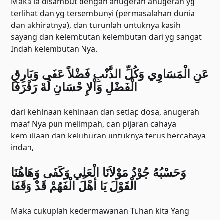
Maka ia disambut dengan anugerah anugerah yg
terlihat dan yg tersembunyi (permasalahan dunia
dan akhiratnya), dan turunlah untuknya kasih
sayang dan kelembutan kelembutan dari yg sangat
Indah kelembutan Nya.
ﻋَﻦِ ﺍﻟْﻤَﺴَﺎﻭِﻱ ﻭَﻛُﻞِّ ﺍﻟﺬَّﻧْﺐِ ﻓَﻀْﻼً ﻋَﻔَﻰ ﻭَﺑَﺎﺭِﻕِ
ﺍﻟْﻔَﻀْﻞِ ﻭَﺍْﻹِ ﺣْﺴَﺎﻥِ ﻟُﻪْ ﺭَﻓْﺮَﻓَﺎ
dari kehinaan kehinaan dan setiap dosa, anugerah
maaf Nya pun melimpah, dan pijaran cahaya
kemuliaan dan keluhuran untuknya terus bercahaya
indah,
ﻭَﺣَﺴْﺒُﻪُ ﺟُﻮْﺩُ ﻣَﻮْﻻَﻧَﺎ ﺍﻟْﻌَﻠِﻲ ﻭَﻛَﻔَﻰ ﻭَﻫَﺎﻫُﻨَﺎ
ﺍﻟْﻘَﻮْﻝَ ﻳَﺎ ﺃﻫْﻞَ ﺍﻟْﻔَﻬُﻢْ ﻗَﺪْ ﻭَﻗَﻔَﺎ
Maka cukuplah kedermawanan Tuhan kita Yang