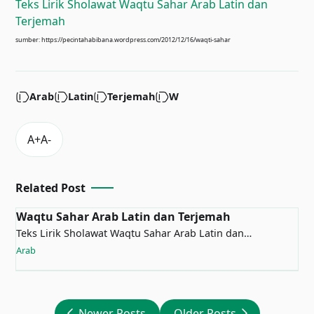
Teks Lirik Sholawat Waqtu Sahar Arab Latin dan
Terjemah
sumber: https://pecintahabibana.wordpress.com/2012/12/16/waqti-sahar
Arab
Latin
Terjemah
W
Related Post
Waqtu Sahar Arab Latin dan Terjemah
Teks Lirik Sholawat Waqtu Sahar Arab Latin dan
TerjemahWaqtu SaharWaqt…
Arab
Newer Posts
Older Posts