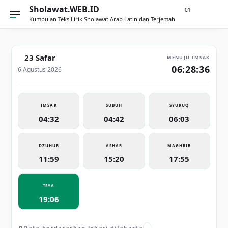
Sholawat.WEB.ID
21
0
Kumpulan Teks Lirik Sholawat Arab Latin dan Terjemah
23 Safar
MENUJU IMSAK
06:28:35
6 Agustus 2026
IMSAK
SUBUH
SYURUQ
04:32
04:42
06:03
DZUHUR
ASHAR
MAGHRIB
11:59
15:20
17:55
ISYA
19:06
Data berdasarkan lokasi di
Jakarta