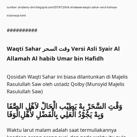
sumber: al-islamu-dini.blogspot.com/2019/12/lirik-sholawat-waqtu-sahar-versi-bahasa-
indonesia.html
##########
Waqti Sahar وقت السحر Versi Asli Syair Al
Allamah Al habib Umar bin Hafidh
Qosidah Waqti Sahar ini biasa dilantunkan di Majelis
Rasulullah Saw oleh ustadz Qolby (Munsyid Majelis
Rasulullah Saw)
ﻭَﻗْﺖِ ﺍﻟﺴَّﺤَﺮْ ﺑِﻪْ ﻳَﻄِﻴْﺐ ﺍﻟْﺤَﺎﻝْ ﻻَﻫْﻞِ ﺍﻟﺼَّﻔَﺎ
ﻭَﺑِﻪْ ﻳَﺠُﻮْﺩُ ﺍﻟْﻌَﻠِﻲ ﺑِﺎﻟْﻔَﻀْﻞِ ﻷَﻫْﻞِﺍﻟْﻮَﻓَﺎ
Waktu larut malam adalah saat termuliakannya