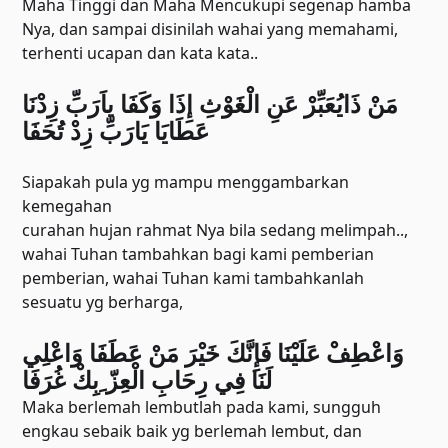
Maha Tinggi dan Maha Mencukupi segenap hamba
Nya, dan sampai disinilah wahai yang memahami,
terhenti ucapan dan kata kata..
ﻣَﻦْ ﺫَﺍﻳُﻌَﺒِّﺮْ ﻋَﻦِ ﺍﻟْﻐَﻮْﺙِ ﺇِﺫَﺍ ﻭَﻛَﻔَﺎ ﻳﺎَﺭَﺏِّ ﺯِﺩْﻧَﺎ
ﻋَﻄَﺎﻳَﺎ ﻳَﺎﺭَﺏِّ ﺯِﺩْ ﺗُﺤَﻔَﺎ
Siapakah pula yg mampu menggambarkan
kemegahan
curahan hujan rahmat Nya bila sedang melimpah..,
wahai Tuhan tambahkan bagi kami pemberian
pemberian, wahai Tuhan kami tambahkanlah
sesuatu yg berharga,
ﻭَﺍﻋْﻄِﻒْ ﻋَﻠَﻴْﻨَﺎ ﻓَﺈِﻧَّﻚَ ﺧَﻴْﺮَ ﻣَﻦْ ﻋَﻄَﻔَﺎ ﻭَﺍﻋْﻠِﻲ
ﻟَﻨَﺎ ﻓِﻲ ﺭِﺣَﺎﺏِ ﺍﻟْﻌِﺰّ ِﺑِﻚْ ﻏُﺮَﻓَﺎ
Maka berlemah lembutlah pada kami, sungguh
engkau sebaik baik yg berlemah lembut, dan