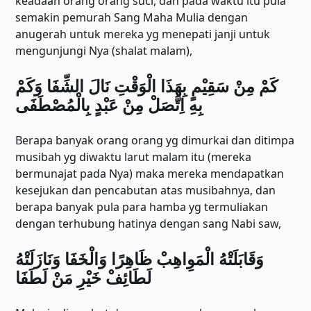
keadaan orang orang suci, dan pada waktu itu pula
semakin pemurah Sang Maha Mulia dengan
anugerah untuk mereka yg menepati janji untuk
mengunjungi Nya (shalat malam),
ﻛَﻢْ ﻣِﻦْ ﺳَﻘِﻴْﻢٍ ﺑِﻬَﺬَﺍ ﺍﻟْﻮَﻗْﺖِ ﻧَﺎﻝَ ﺍﻟﺸِّﻔَﺎ ﻭَﻛَﻢْ
ﺑِﻪِ ﺍِﺗَّﺼَﻞْ ﻣِﻦْ ﻋَﺒْﺪٍ ﺑِﺎﻟْﻤُﺼْﻄَﻔَﻰ
Berapa banyak orang orang yg dimurkai dan ditimpa
musibah yg diwaktu larut malam itu (mereka
bermunajat pada Nya) maka mereka mendapatkan
kesejukan dan pencabutan atas musibahnya, dan
berapa banyak pula para hamba yg termuliakan
dengan terhubung hatinya dengan sang Nabi saw,
ﻭَﻗَﺎﺑَﻠَﺘْﻪُ ﺍﻟْﻤَﻮِﺍﻫِﺐْ ﻇَﺎﻫِﺮًﺍ ﻭَﺍﻟْﺨَﻔَﺎ ﻭَﻧَﺎﺯَﻟَﺘْﻪُ
ﻟَﻄَﺎﺋِﻒْ ﺧَﻴْﺮِ ﻣَﻦْ ﻟَﻄَﻔَﺎ