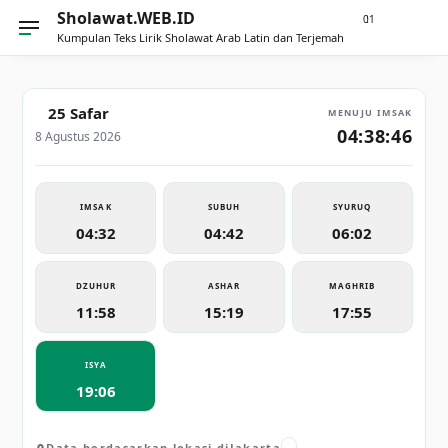
Sholawat.WEB.ID
21
0
Kumpulan Teks Lirik Sholawat Arab Latin dan Terjemah
25 Safar
MENUJU IMSAK
04:38:46
8 Agustus 2026
IMSAK
SUBUH
SYURUQ
04:32
04:42
06:02
DZUHUR
ASHAR
MAGHRIB
11:58
15:19
17:55
ISYA
19:06
Data berdasarkan lokasi di
Jakarta