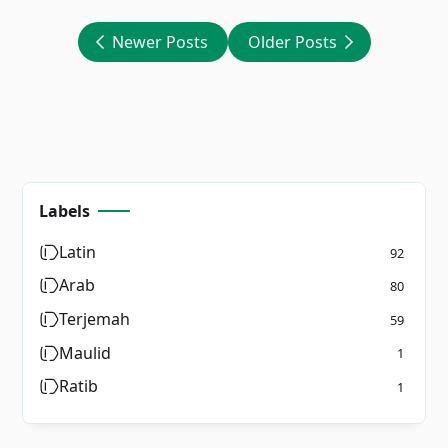
Newer Posts
Older Posts
Labels
Latin
92
Arab
80
Terjemah
59
Maulid
1
Ratib
1