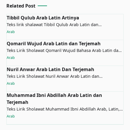
Related Post
Tibbil Qulub Arab Latin Artinya
Teks lirik shalawat Tibbil Qulub Arab Latin dan
TerjemahTibbil Qulub&n…
Arab
Qomaril Wujud Arab Latin dan Terjemah
Teks Lirik Sholawat Qomaril Wujud Bahasa Arab Latin dan
ArtinyaQomaril…
Arab
Nuril Anwar Arab Latin Dan Terjemah
Teks Lirik Sholawat Nuril Anwar Arab Latin dan
TerjemahNuril Anwarاَلل…
Arab
Muhammad Ibni Abdillah Arab Latin dan
Terjemah
Teks Lirik Sholawat Muhammad Ibni Abdillah Arab, Latin,
dan Terjemahan…
Arab