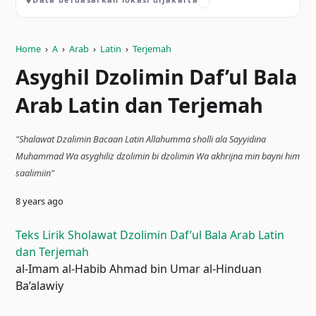
Home
›
A
›
Arab
›
Latin
›
Terjemah
Asyghil Dzolimin Daf’ul Bala
Arab Latin dan Terjemah
"Shalawat Dzalimin Bacaan Latin Allahumma sholli ala Sayyidina
Muhammad Wa asyghiliz dzolimin bi dzolimin Wa akhrijna min bayni him
saalimiin"
8 years ago
Teks Lirik Sholawat Dzolimin Daf’ul Bala Arab Latin
dan Terjemah
al-Imam al-Habib Ahmad bin Umar al-Hinduan
Ba’alawiy