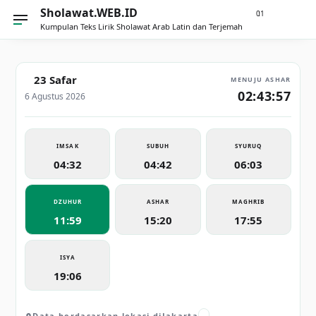
Sholawat.WEB.ID
21
0
Kumpulan Teks Lirik Sholawat Arab Latin dan Terjemah
23 Safar
MENUJU ASHAR
02:43:57
6 Agustus 2026
IMSAK
SUBUH
SYURUQ
04:32
04:42
06:03
DZUHUR
ASHAR
MAGHRIB
11:59
15:20
17:55
ISYA
19:06
Data berdasarkan lokasi di
Jakarta