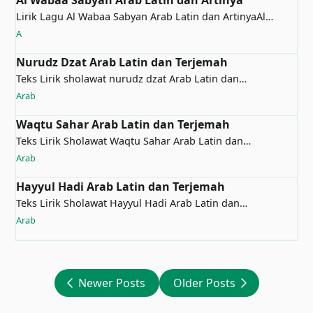
Al Wabaa Sabyan Arab Latin dan Artinya
Lirik Lagu Al Wabaa Sabyan Arab Latin dan ArtinyaAl
Wabaaالَلَّهُمَّ إ…
A
Nurudz Dzat Arab Latin dan Terjemah
Teks Lirik sholawat nurudz dzat Arab Latin dan
TerjemahNurudz Dzatاللَ…
Arab
Waqtu Sahar Arab Latin dan Terjemah
Teks Lirik Sholawat Waqtu Sahar Arab Latin dan
TerjemahWaqtu SaharWaqt…
Arab
Hayyul Hadi Arab Latin dan Terjemah
Teks Lirik Sholawat Hayyul Hadi Arab Latin dan
TerjemahHayyul Hadi ح…
Arab
Newer Posts
Older Posts