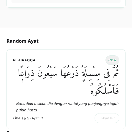
Random Ayat
AL-HAAQQA
69:32
ثُمَّ فِى سِلْسِلَةٍۢ ذَرْعُهَا سَبْعُونَ ذِرَاعًۭا
فَٱسْلُكُوهُ
Kemudian belitlah dia dengan rantai yang panjangnya tujuh
puluh hasta.
سُورَةُ الحَاقَّةِ · Ayat 32
Ayat lain